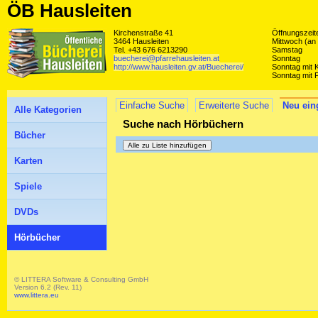
ÖB Hausleiten
Kirchenstraße 41
Öffnungszeite
3464 Hausleiten
Mittwoch (an
Tel. +43 676 6213290
Samstag
buecherei@pfarrehausleiten.at
Sonntag
http://www.hausleiten.gv.at/Buecherei/
Sonntag mit K
Sonntag mit P
Einfache Suche
Erweiterte Suche
Neu ein
Alle Kategorien
Suche nach Hörbüchern
Bücher
Karten
Spiele
DVDs
Hörbücher
© LITTERA Software & Consulting GmbH
Version 6.2 (Rev. 11)
www.littera.eu